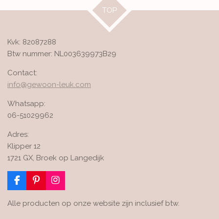
TOP
Kvk: 82087288
Btw nummer: NL003639973B29
Contact:
info@gewoon-leuk.com
Whatsapp:
06-51029962
Adres:
Klipper 12
1721 GX, Broek op Langedijk
F
P
I
a
i
n
c
n
s
Alle producten op onze website zijn inclusief btw.
e
t
t