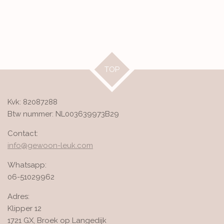
TOP
Kvk: 82087288
Btw nummer: NL003639973B29
Contact:
info@gewoon-leuk.com
Whatsapp:
06-51029962
Adres:
Klipper 12
1721 GX, Broek op Langedijk