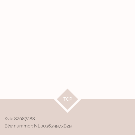
TOP
Kvk: 82087288
Btw nummer: NL003639973B29