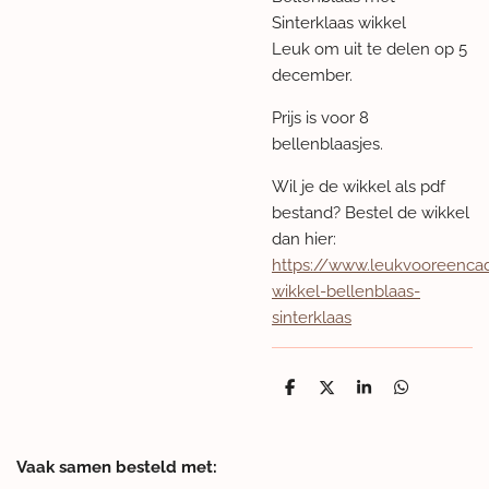
Sinterklaas wikkel
Leuk om uit te delen op 5
december.
Prijs is voor 8
bellenblaasjes.
Wil je de wikkel als pdf
bestand? Bestel de wikkel
dan hier:
https://www.leukvooreencad
wikkel-bellenblaas-
sinterklaas
D
D
S
D
e
e
h
e
l
e
a
l
e
l
r
e
n
e
n
Vaak samen besteld met: