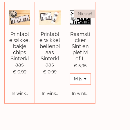
Nieuw!
Printabl
Printabl
Raamsti
e wikkel
e wikkel
cker
bakje
bellenbl
Sint en
chips
aas
piet M
Sinterkl
Sinterkl
of L
aas
aas
€ 5,95
€ 0,99
€ 0,99
In winkelwagen
In winkelwagen
In winkelwagen