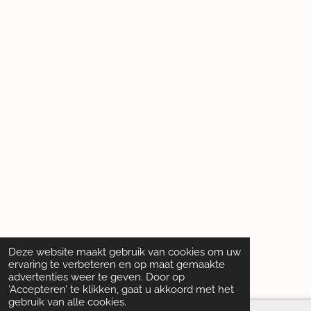
Deze website maakt gebruik van cookies om uw
ervaring te verbeteren en op maat gemaakte
advertenties weer te geven. Door op
‘Accepteren’ te klikken, gaat u akkoord met het
gebruik van alle cookies.