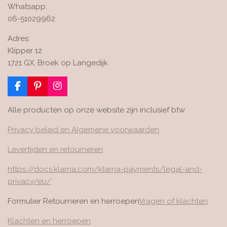
Whatsapp:
06-51029962
Adres:
Klipper 12
1721 GX, Broek op Langedijk
F
P
I
a
i
n
c
n
s
Alle producten op onze website zijn inclusief btw.
e
t
t
b
e
a
Privacy beleid en Algemene voorwaarden
o
r
g
o
e
r
Levertijden en retourneren
k
s
a
t
m
https://docs.klarna.com/klarna-payments/legal-and-
privacy/eu/
Formulier Retourneren en herroepen
Vragen of klachten
Klachten en herroepen