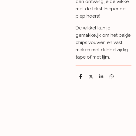
dan ontvang je de wikkel
met de tekst: Hieper de
piep hoera!
De wikkel kun je
gemakkelijk om het bakje
chips vouwen en vast
maken met dubbelzijdig
tape of met lijm.
D
D
S
D
e
e
h
e
l
e
a
l
e
l
r
e
n
e
n