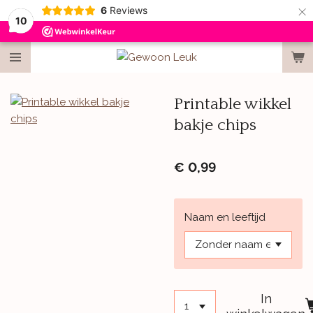
×
6
Reviews
10
Printable wikkel
bakje chips
€ 0,99
Naam en leeftijd
In