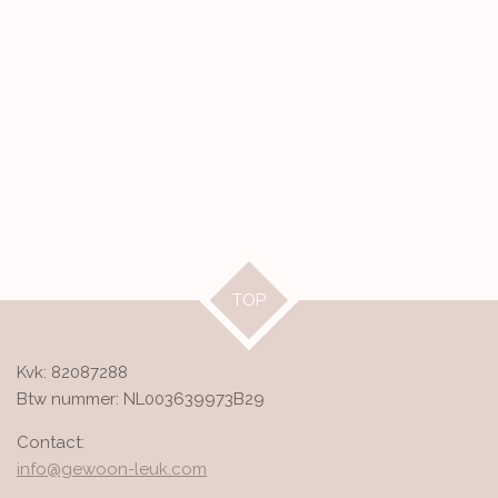
TOP
Kvk: 82087288
Btw nummer: NL003639973B29
Contact:
info@gewoon-leuk.com