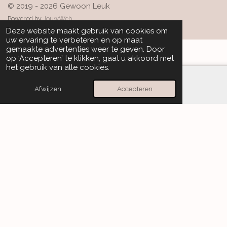
© 2019 - 2026 Gewoon Leuk
Powered by
JouwWeb
Deze website maakt gebruik van cookies om
uw ervaring te verbeteren en op maat
gemaakte advertenties weer te geven. Door
op ‘Accepteren’ te klikken, gaat u akkoord met
het gebruik van alle cookies.
Afwijzen
Accepteren