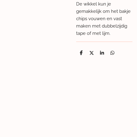
De wikkel kun je
gemakkelijk om het bakje
chips vouwen en vast
maken met dubbelzijdig
tape of met lijm.
D
D
S
D
e
e
h
e
l
e
a
l
e
l
r
e
n
e
n