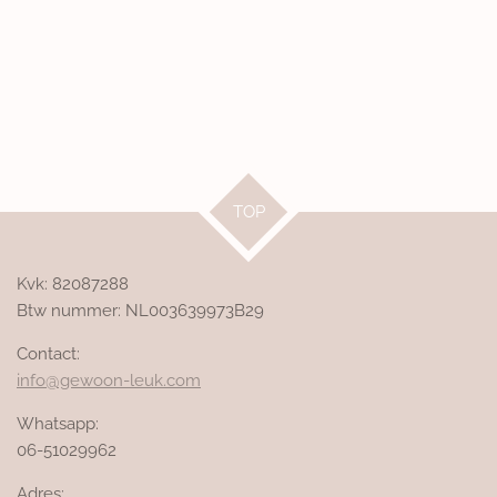
TOP
Kvk: 82087288
Btw nummer: NL003639973B29
Contact:
info@gewoon-leuk.com
Whatsapp:
06-51029962
Adres: