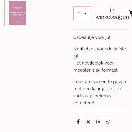
In
winkelwagen
Cadeautje voor juf!
Notitieblok voor de liefste
juf!
Het notitieblok voor
meester is a5 formaat.
Leuk om samen te geven
met een kaartje, zo is je
cadeautje helemaal
compleet!
D
D
S
D
e
e
h
e