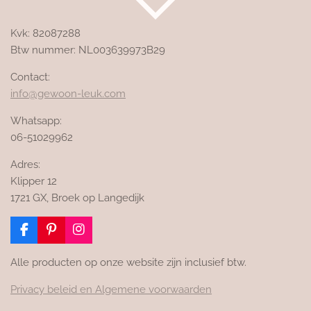
Kvk: 82087288
Btw nummer: NL003639973B29
Contact:
info@gewoon-leuk.com
Whatsapp:
06-51029962
Adres:
Klipper 12
1721 GX, Broek op Langedijk
F
P
I
a
i
n
c
n
s
Alle producten op onze website zijn inclusief btw.
e
t
t
b
e
a
Privacy beleid en Algemene voorwaarden
o
r
g
o
e
r