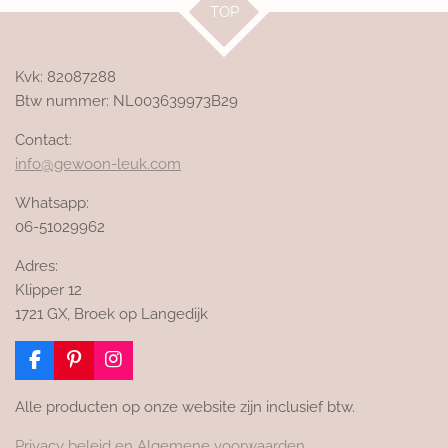
TOP
Kvk: 82087288
Btw nummer: NL003639973B29
Contact:
info@gewoon-leuk.com
Whatsapp:
06-51029962
Adres:
Klipper 12
1721 GX, Broek op Langedijk
F
P
I
a
i
n
c
n
s
Alle producten op onze website zijn inclusief btw.
e
t
t
b
e
a
Privacy beleid en Algemene voorwaarden