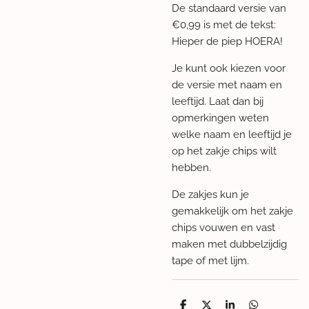
De standaard versie van
€0,99 is met de tekst:
Hieper de piep HOERA!
Je kunt ook kiezen voor
de versie met naam en
leeftijd. Laat dan bij
opmerkingen weten
welke naam en leeftijd je
op het zakje chips wilt
hebben.
De zakjes kun je
gemakkelijk om het zakje
chips vouwen en vast
maken met dubbelzijdig
tape of met lijm.
D
D
S
D