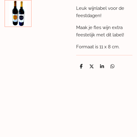
Leuk wijnlabel voor de
feestdagen!
Maak je fles wijn extra
feestelijk met dit label!
Formaat is 11 x 8 cm.
D
D
S
D
e
e
h
e
l
e
a
l
e
l
r
e
n
e
n