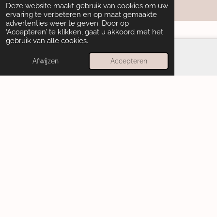
Powered by
JouwWeb
Deze website maakt gebruik van cookies om uw
ervaring te verbeteren en op maat gemaakte
advertenties weer te geven. Door op
‘Accepteren’ te klikken, gaat u akkoord met het
gebruik van alle cookies.
Afwijzen
Accepteren