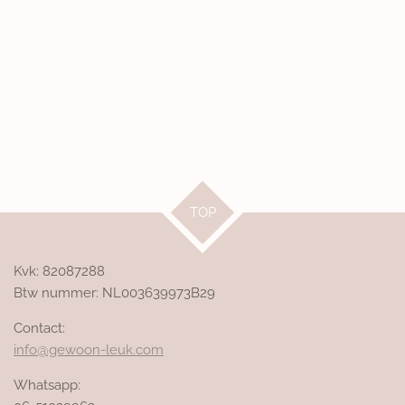
TOP
Kvk: 82087288
Btw nummer: NL003639973B29
Contact:
info@gewoon-leuk.com
Whatsapp: