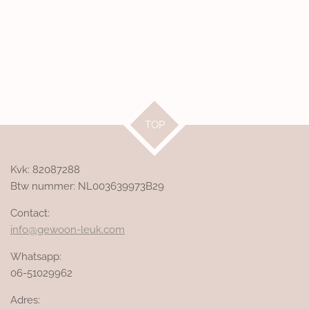
TOP
Kvk: 82087288
Btw nummer: NL003639973B29
Contact:
info@gewoon-leuk.com
Whatsapp:
06-51029962
Adres: