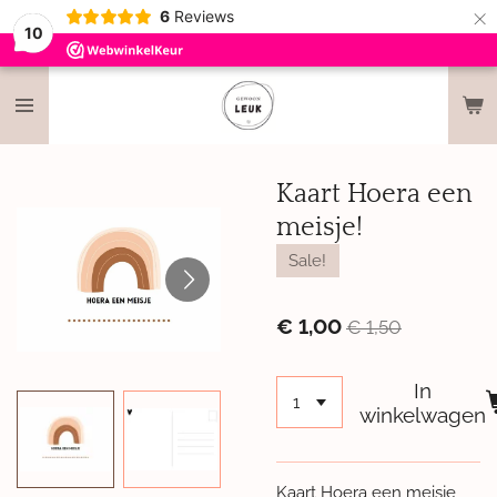
×
6
Reviews
10
Kaart Hoera een
meisje!
Sale!
€ 1,00
€ 1,50
In
winkelwagen
Kaart Hoera een meisje