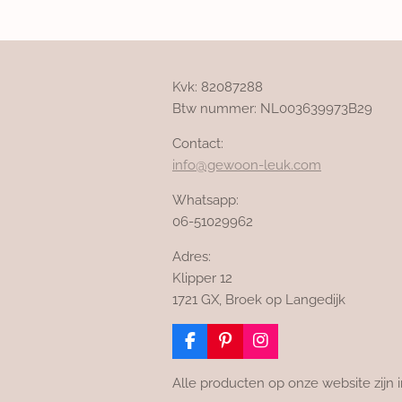
Kvk: 82087288
Btw nummer: NL003639973B29
Contact:
info@gewoon-leuk.com
Whatsapp:
06-51029962
Adres:
Klipper 12
1721 GX, Broek op Langedijk
F
P
I
a
i
n
c
n
s
Alle producten op onze website zijn i
e
t
t