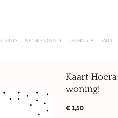
JNLABELS
WENSKAARTEN
THEMA´S
SALE!
Kaart Hoera
woning!
€ 1,50