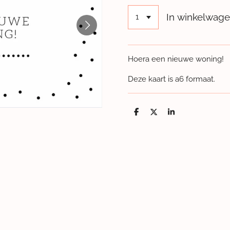
In winkelwag
Hoera een nieuwe woning!
Deze kaart is a6 formaat.
D
D
S
e
e
h
l
e
a
e
l
r
n
e