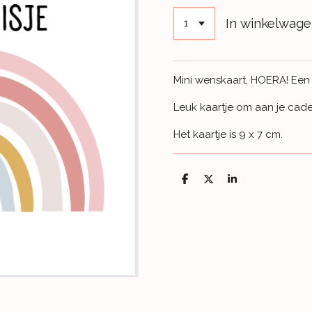
In winkelwag
Mini wenskaart, HOERA! Een 
Leuk kaartje om aan je cade
Het kaartje is 9 x 7 cm.
D
D
S
e
e
h
l
e
a
e
l
r
n
e