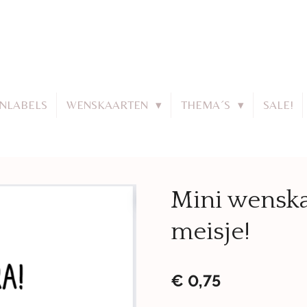
JNLABELS
WENSKAARTEN
THEMA´S
SALE!
Mini wenska
meisje!
€ 0,75