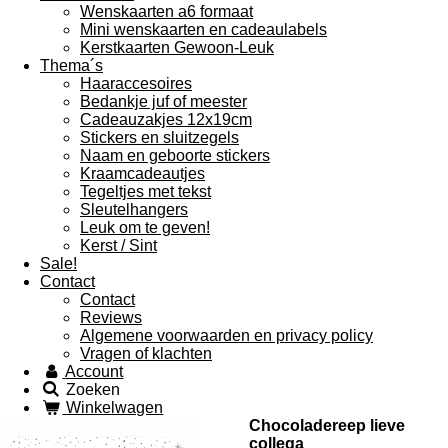
Wenskaarten a6 formaat
Mini wenskaarten en cadeaulabels
Kerstkaarten Gewoon-Leuk
Thema´s
Haaraccesoires
Bedankje juf of meester
Cadeauzakjes 12x19cm
Stickers en sluitzegels
Naam en geboorte stickers
Kraamcadeautjes
Tegeltjes met tekst
Sleutelhangers
Leuk om te geven!
Kerst / Sint
Sale!
Contact
Contact
Reviews
Algemene voorwaarden en privacy policy
Vragen of klachten
Account
Zoeken
Winkelwagen
Chocoladereep lieve
collega