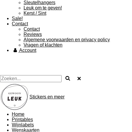
Sleutelhangers
Leuk om te geven!
Kerst / Sint
Sale!
Contact
Contact
Reviews
Algemene voorwaarden en privacy policy
Vragen of klachten
Account
Stickers en meer
Home
Printables
Wijnlabels
Wenskaarten