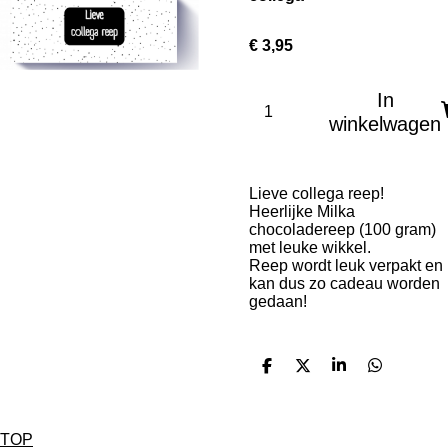
€ 3,95
In
winkelwagen
Lieve collega reep!
Heerlijke Milka
chocoladereep (100 gram)
met leuke wikkel.
Reep wordt leuk verpakt en
kan dus zo cadeau worden
gedaan!
D
D
S
D
e
e
h
e
l
e
a
l
e
l
r
e
n
e
n
TOP