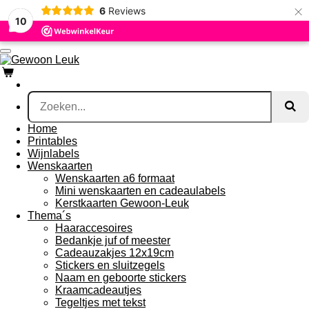
×
6
Reviews
Ga
10
direct
naar
de
hoofdinhoud
Home
Printables
Wijnlabels
Wenskaarten
Wenskaarten a6 formaat
Mini wenskaarten en cadeaulabels
Kerstkaarten Gewoon-Leuk
Thema´s
Haaraccesoires
Bedankje juf of meester
Cadeauzakjes 12x19cm
Stickers en sluitzegels
Naam en geboorte stickers
Kraamcadeautjes
Tegeltjes met tekst