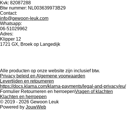
Kvk: 82087288
Btw nummer: NL003639973B29
Contact:
info@gewoon-leuk.com
Whatsapp:
06-51029962
Adres:
Klipper 12
1721 GX, Broek op Langedijk
F
P
I
a
i
n
Alle producten op onze website zijn inclusief btw.
c
n
s
Privacy beleid en Algemene voorwaarden
e
t
t
Levertijden en retourneren
b
e
a
https://docs.klarna.com/klarna-payments/legal-and-privacy/eu/
o
r
g
Formulier Retourneren en herroepen
Vragen of klachten
o
e
r
Klachten en herroepen
k
s
a
© 2019 - 2026 Gewoon Leuk
t
m
Powered by
JouwWeb