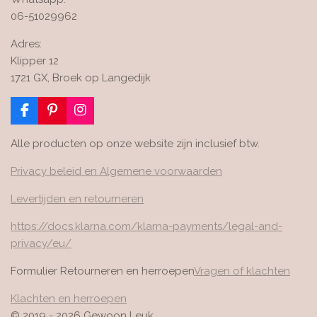
06-51029962
Adres:
Klipper 12
1721 GX, Broek op Langedijk
F
P
I
a
i
n
c
n
s
Alle producten op onze website zijn inclusief btw.
e
t
t
b
e
a
Privacy beleid en Algemene voorwaarden
o
r
g
o
e
r
Levertijden en retourneren
k
s
a
t
m
https://docs.klarna.com/klarna-payments/legal-and-
privacy/eu/
Formulier Retourneren en herroepen
Vragen of klachten
Klachten en herroepen
© 2019 - 2026 Gewoon Leuk