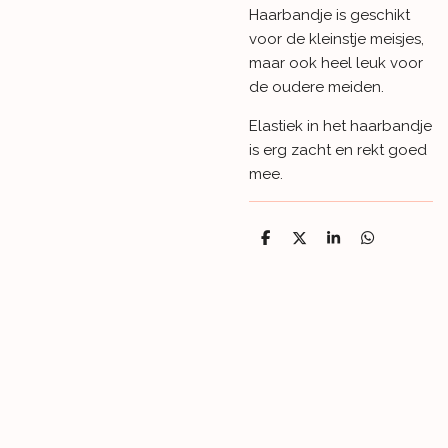
Haarbandje is geschikt
voor de kleinstje meisjes,
maar ook heel leuk voor
de oudere meiden.
Elastiek in het haarbandje
is erg zacht en rekt goed
mee.
D
D
S
D
e
e
h
e
l
e
a
l
e
l
r
e
n
e
n