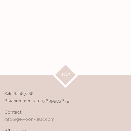
TOP
Kvk: 82087288
Btw nummer: NL003639973B29
Contact:
info@gewoon-leuk.com
Whatsapp: